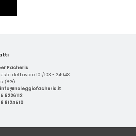
atti
r Facheris
estri del Lavoro 101/103 - 24048
lo (BG)
info@noleggiofacheris.it
5 6226112
8 8124510