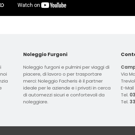
Noleggio Furgoni
Cont
i
Noleggio furgoni e pulmini per viaggi di
Campe
 noi
piacere, di lavoro o per trasportare
Via Ma
nzia
merci: Noleggio Facheris è il partner
Trevio
e
ideale per le aziende e i privati in cerca
E-Mail
di automezzi sicuri e confortevoli da
Tel.
03
noleggiare.
Tel.
33